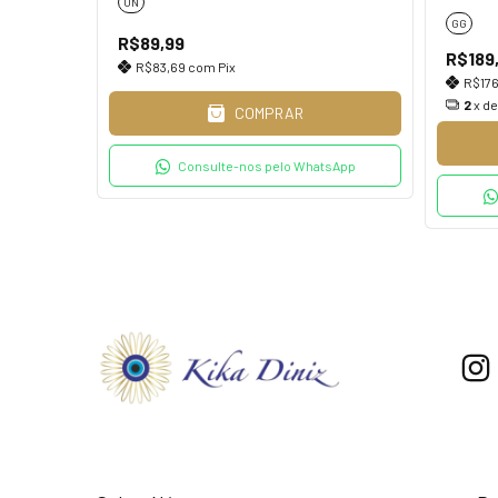
UN
GG
R$89,99
R$189
R$83,69
com
Pix
R$17
2
x d
COMPRAR
Consulte-nos pelo WhatsApp
ar!