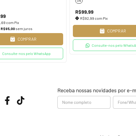
UN
R$99,99
,99
R$92,99
com
Pix
6,69
com
Pix
e
R$95,00
sem juros
COMPRAR
COMPRAR
Consulte-nos pelo Whats
Consulte-nos pelo WhatsApp
Receba nossas novidades por e-m