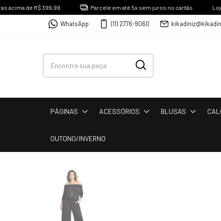
ma de R$ 399,99
Parcele em até 5x sem juros no cartão
Loja Física
WhatsApp
(11) 2776-9060
kikadiniz@kikadi
PÁGINAS
ACESSÓRIOS
BLUSAS
CAL
OUTONO/INVERNO