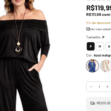
R$119,9
R$111,59
com
7% de descont
Ver mais detal
Tamanho:
P
P
M
G
Cor:
Azul indig
MEIOS DE