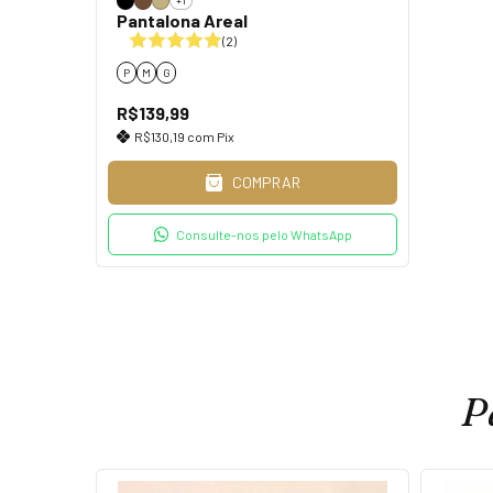
+1
Pantalona Areal
(2)
P
M
G
R$139,99
R$130,19
com
Pix
COMPRAR
Consulte-nos pelo WhatsApp
P