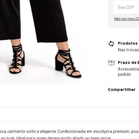
Não sei meu C
Produtos
Nas trocas
Prazo de 
Acrescente
pedido
Compartilhar
usca
caimento solto e elegante
. Confeccionada em viscolycra premium, possu
o look. Ideal para quem deseja estilo aliado ao bem-estar.