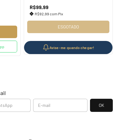
R$99,99
R$129,9
R$92,99
com
Pix
R$120,
ESGOTADO
App
Avise-me quando chegar!
ail