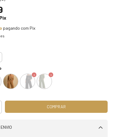
9
Pix
o
pagando com Pix
hes
o
 ENVIO