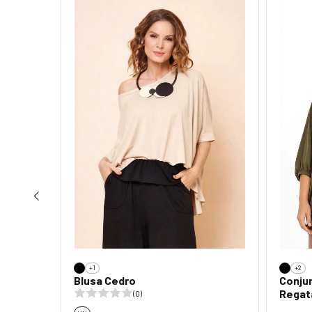
ESGOTADO
+1
+2
Blusa Cedro
Conjun
Regat
(0)