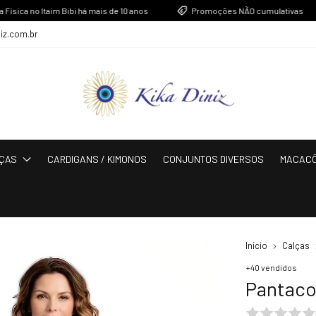
 no Itaim Bibi há mais de 10 anos
Promoções NÃO cumulativas
niz.com.br
ÇAS
CARDIGANS / KIMONOS
CONJUNTOS DIVERSOS
MACAC
Início
Calças
+40 vendidos
Pantaco