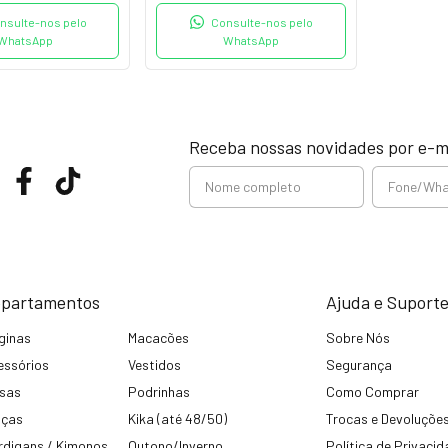
nsulte-nos pelo
Consulte-nos pelo
WhatsApp
WhatsApp
Receba nossas novidades por e-m
partamentos
Ajuda e Suport
ginas
Macacões
Sobre Nós
essórios
Vestidos
Segurança
usas
Podrinhas
Como Comprar
lças
Kika (até 48/50)
Trocas e Devoluçõe
rdigans / Kimonos
Outono/Inverno
Política de Privaci