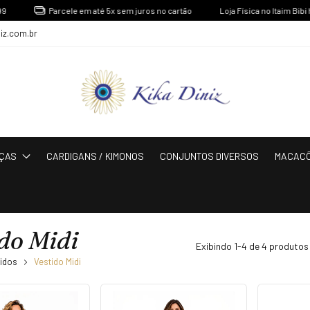
Parcele em até 5x sem juros no cartão
Loja Física no Itaim Bibi há
niz.com.br
ÇAS
CARDIGANS / KIMONOS
CONJUNTOS DIVERSOS
MACAC
do Midi
Exibindo 1-4 de 4 produtos
idos
Vestido Midi