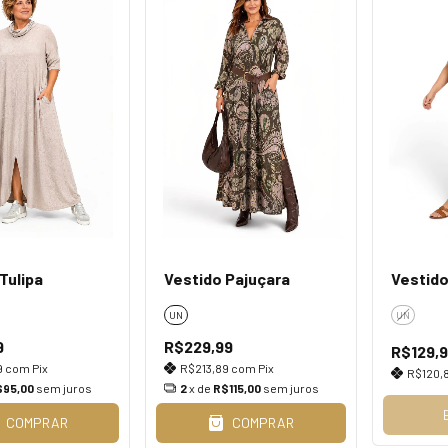
Tulipa
Vestido Pajuçara
Vestido
UN
UN
9
R$229,99
R$129,
9
com
Pix
R$213,89
com
Pix
R$120,
$95,00
sem juros
2
x de
R$115,00
sem juros
COMPRAR
COMPRAR