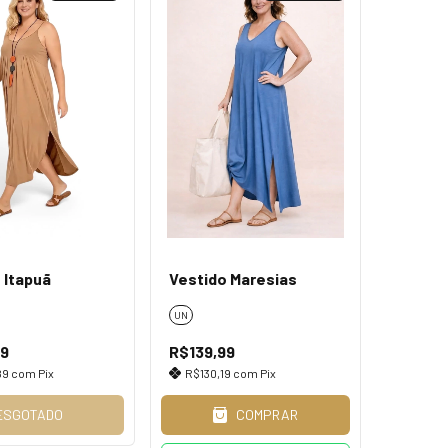
 Itapuã
Vestido Maresias
UN
99
R$139,99
89
com
Pix
R$130,19
com
Pix
ESGOTADO
COMPRAR