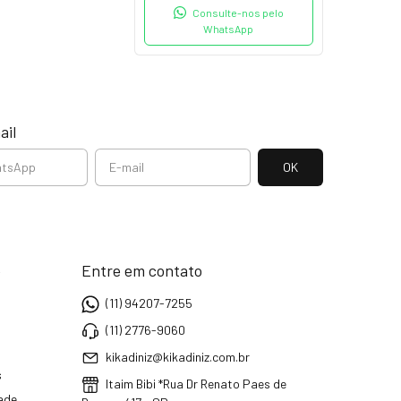
Consulte-nos pelo
WhatsApp
ail
e
Entre em contato
(11) 94207-7255
(11) 2776-9060
kikadiniz@kikadiniz.com.br
s
Itaim Bibi *Rua Dr Renato Paes de
dade