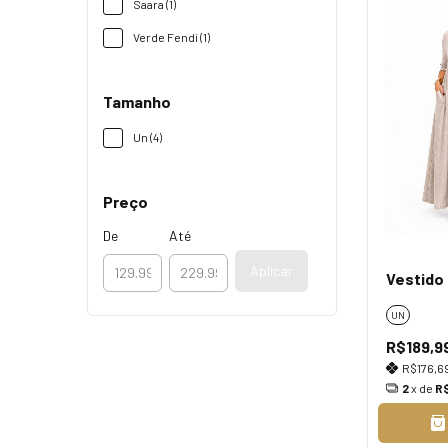
Saara (1)
Verde Fendi (1)
Tamanho
Un (4)
Preço
De
Até
Aplicar
Vestido 
UN
R$189,9
R$176,6
2
x de
R