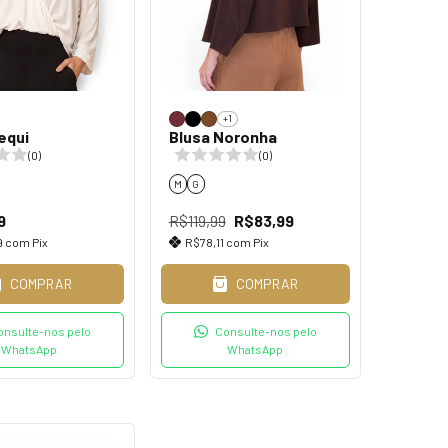
+1
equi
Blusa Noronha
(0)
(0)
M
G
9
R$119,99
R$83,99
9
com
Pix
R$78,11
com
Pix
COMPRAR
COMPRAR
onsulte-nos pelo
Consulte-nos pelo
WhatsApp
WhatsApp