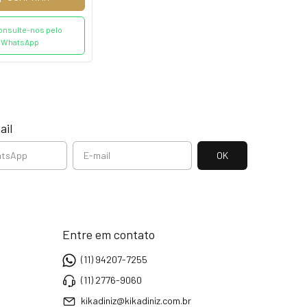
onsulte-nos pelo
WhatsApp
ail
e
Entre em contato
(11) 94207-7255
(11) 2776-9060
kikadiniz@kikadiniz.com.br