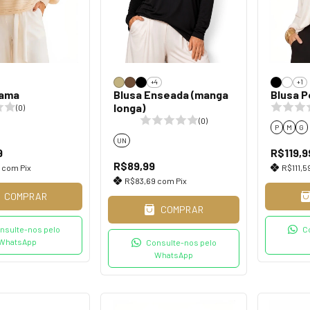
+4
+1
rama
Blusa Enseada (manga
Blusa P
longa)
(0)
(0)
P
M
G
UN
9
R$119,9
R$89,99
9
com
Pix
R$111,5
R$83,69
com
Pix
COMPRAR
COMPRAR
nsulte-nos pelo
C
WhatsApp
Consulte-nos pelo
WhatsApp