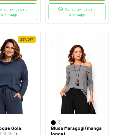
onsulte-nos pelo
Consulte-nos pelo
WhatsApp
WhatsApp
25
%
OFF
+2
oque Gola
Blusa Maragogi (manga
longa)
(0)