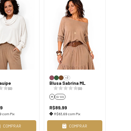
+3
auípe
Blusa Sabrina ML
(0)
(0)
M
G/ GG
99
R$89,99
19
com
Pix
R$83,69
com
Pix
COMPRAR
COMPRAR