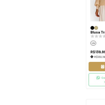
Blusa T
UN
R$139,9
R$130,1
Co