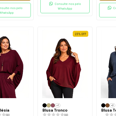
Consulte-nos pelo
nsulte-nos pelo
C
WhatsApp
WhatsApp
23
%
OFF
+1
+2
lésia
Blusa Tronco
Blusa T
(0)
(0)