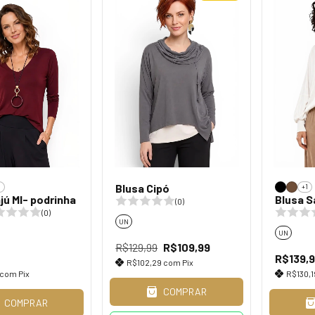
Blusa Cipó
1
+1
jú Ml- podrinha
Blusa S
(0)
(0)
UN
UN
R$129,99
R$109,99
R$139,
R$102,29
com
Pix
com
Pix
R$130,
COMPRAR
COMPRAR