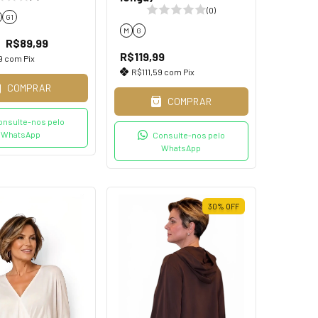
(0)
G1
M
G
R$89,99
R$119,99
9
com
Pix
R$111,59
com
Pix
COMPRAR
COMPRAR
onsulte-nos pelo
WhatsApp
Consulte-nos pelo
WhatsApp
30
%
OFF