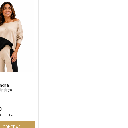
ngra
(0)
9
9
com
Pix
COMPRAR