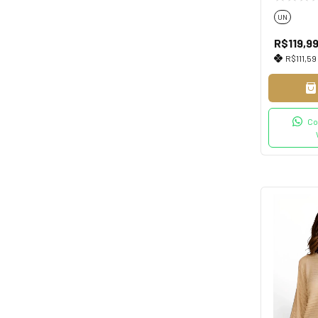
UN
R$119,9
R$111,59
Co