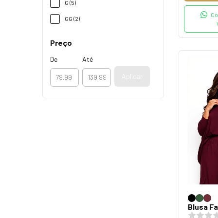
G (5)
Co
GG (2)
Preço
De
Até
Aplicar
Blusa Fa