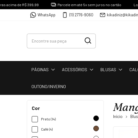
ima de R$ 399,99
Parcele em até 5x sem juros no cartão
Loja Físic
WhatsApp
(11) 2776-9060
kikadiniz@kikadi
PÁGINAS
ACESSÓRIOS
BLUSAS
CAL
OUTONO/INVERNO
Mang
Cor
Início
Blu
Preto (14)
Café (4)