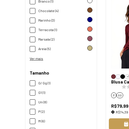
Branco (1)
Chocolate (4)
Marinho (3)
Terracota (1)
Marsala (2)
Areia (5)
Ver mais
Tamanho
+
Blusa Ca
G/ Gg (1)
G1 (1)
P
GG
Un (8)
R$79,99
P (2)
R$74,39
M (6)