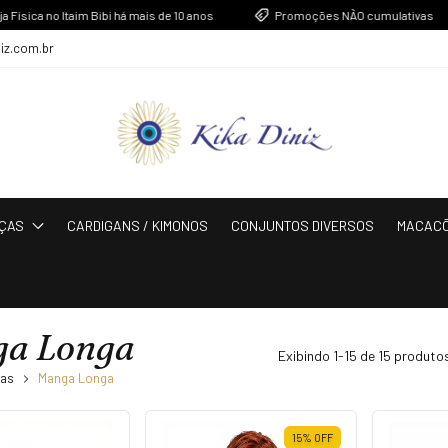
a no Itaim Bibi há mais de 10 anos
Promoções NÃO cumulativas
niz.com.br
ÇAS
CARDIGANS / KIMONOS
CONJUNTOS DIVERSOS
MACAC
a Longa
Exibindo 1-15 de 15 produto
sas
Manga Longa
15
%
OFF