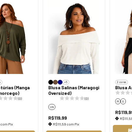
4
+5
2 cores
stúrias (Manga
Blusa Salinas (Maragogi
Blusa A
 morcego)
Oversized)
(0)
(0)
M
G
UN
R$119,9
R$119,99
R$111,5
9
com
Pix
R$111,59
com
Pix