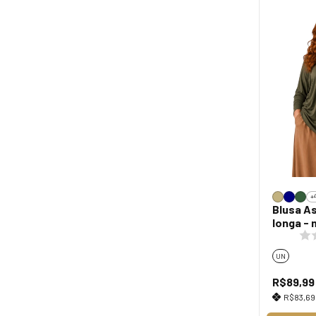
+
Blusa A
longa -
UN
R$89,99
R$83,6