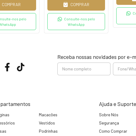
COMPRAR
COMPRAR
C
nsulte-nos pelo
Consulte-nos pelo
WhatsApp
WhatsApp
Receba nossas novidades por e-m
partamentos
Ajuda e Suport
ginas
Macacões
Sobre Nós
essórios
Vestidos
Segurança
usas
Podrinhas
Como Comprar