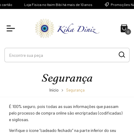
cartão
Loja Física no Itaim Bibi há mais de 10 anos
Promoções NÃO
0
Segurança
Início
Segurança
É 100% seguro, pois todas as suas informações que passam
pelo processo de compra online são encriptadas (codificadas)
e sigilosas.
Verifique o ícone “cadeado fechado” na parte inferior do seu