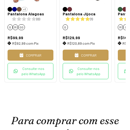
+1
Pantalona Alagoas
Pantalona Jijoca
Panta
(0)
(1)
G
M
GG
G
M
G
R$99,99
R$129,99
R$149
R$92,99
com
Pix
R$120,89
com
Pix
R$13
COMPRAR
COMPRAR
Consulte-nos
Consulte-nos
pelo WhatsApp
pelo WhatsApp
Para comprar com esse