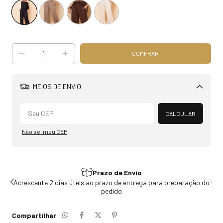
MEIOS DE ENVIO
Alterar CEP
CALCULAR
Não sei meu CEP
s em Promoção
Prazo de E
romoção, o frete é por conta do
Acrescente 2 dias úteis ao prazo de 
liente.
pedido
Compartilhar