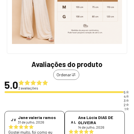
Avaliações do produto
Ordenar
5.0
2 avaliações
5
4
3
2
1
Ana Lúcia DIAS DE
Jane valeria ramos
J V
A L
OLIVEIRA
31 de julho, 2026
14 de julho, 2026
Gostei muito, foi como eu