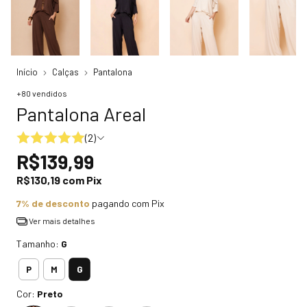
Início
Calças
Pantalona
+80 vendidos
Pantalona Areal
(2)
R$139,99
R$130,19
com
Pix
7% de desconto
pagando com Pix
Ver mais detalhes
Tamanho:
G
G
P
M
Cor:
Preto