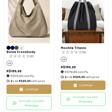
Mochila Titanio
+2
Bolsa Crossbody
(0)
(0)
UN
UN
R$189,99
R$189,99
R$176,69
com
Pix
R$176,69
com
Pix
2
x de
R$95,00
sem juros
2
x de
R$95,00
sem juros
COMPRAR
COMPRAR
Consulte-nos pelo
Consulte-nos pelo
WhatsApp
WhatsApp