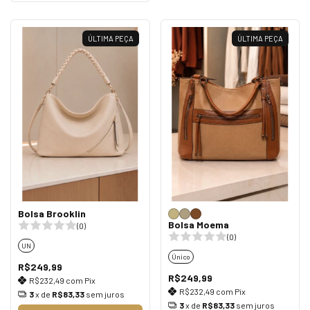
ÚLTIMA PEÇA
ÚLTIMA PEÇA
Bolsa Brooklin
Bolsa Moema
(0)
(0)
UN
Único
R$249,99
R$249,99
R$232,49
com
Pix
R$232,49
com
Pix
3
x de
R$83,33
sem juros
3
x de
R$83,33
sem juros