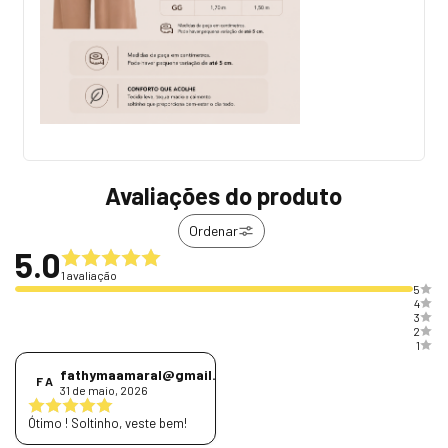
Avaliações do produto
Ordenar
5.0
1 avaliação
5
4
3
2
1
fathymaamaral@gmail.com
F A
31 de maio, 2026
Ótimo ! Soltinho, veste bem!