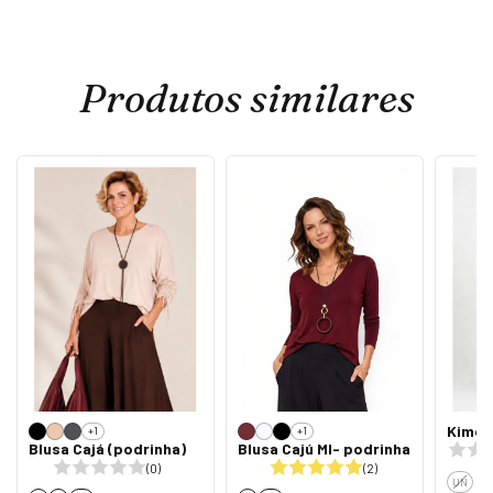
Produtos similares
Kimon
+1
+1
Blusa Cajá (podrinha)
Blusa Cajú Ml- podrinha
(0)
(2)
UN