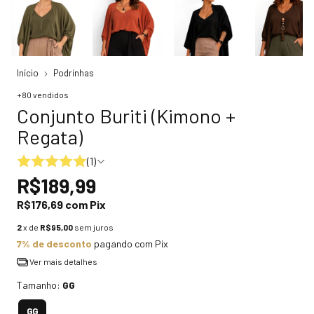
Início
Podrinhas
+80 vendidos
Conjunto Buriti (Kimono +
Regata)
(1)
R$189,99
R$176,69
com
Pix
2
x de
R$95,00
sem juros
7% de desconto
pagando com Pix
Ver mais detalhes
Tamanho:
GG
GG