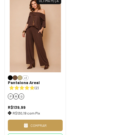
ÚLTIMA PEÇA
+1
Pantalona Areal
(2)
P
M
G
R$139,99
R$130,19
com
Pix
COMPRAR