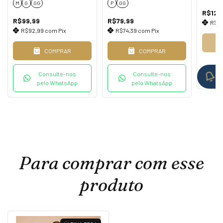
M
G
GG
P
GG
R$129
R$99,99
R$79,99
R$1
R$92,99
com
Pix
R$74,39
com
Pix
COMPRAR
COMPRAR
Av
Consulte-nos
Consulte-nos
ch
pelo WhatsApp
pelo WhatsApp
Para comprar com esse
produto