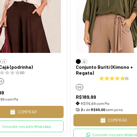
+1
+2
Cajá (podrinha)
Conjunto Buriti (Kimono +
Regata)
(0)
(1)
GG
GG
99
R$189,99
,99
com
Pix
R$176,69
com
Pix
2
x de
R$95,00
sem juros
COMPRAR
COMPRAR
Consulte-nos pelo WhatsApp
Consulte-nos pelo Whats