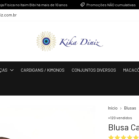
ca no Itaim Bibi há mais de 10 anos
Promoções NÃO cumulativas
niz.com.br
ÇAS
CARDIGANS / KIMONOS
CONJUNTOS DIVERSOS
MACAC
Início
Blusas
+120 vendidos
Blusa Ca