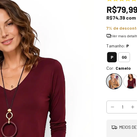
R$79,9
R$74,39
com
7% de descont
Ver mais detal
Tamanho:
P
P
GG
Cor:
Camelo
MEIOS DE