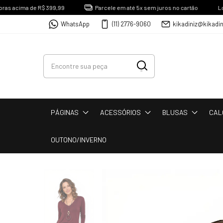
ima de R$ 399,99
Parcele em até 5x sem juros no cartão
Loja Físi
WhatsApp
(11) 2776-9060
kikadiniz@kikadi
PÁGINAS
ACESSÓRIOS
BLUSAS
CAL
OUTONO/INVERNO