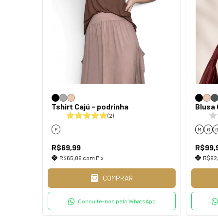
Tshirt Cajú - podrinha
Blusa 
(2)
P
M
G
R$69,99
R$99,
R$65,09
com
Pix
R$92
COMPRAR
Consulte-nos pelo WhatsApp