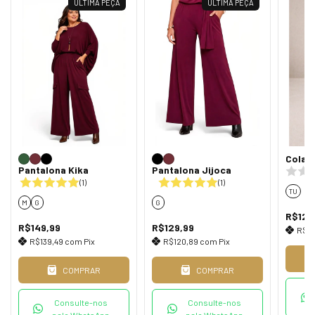
ÚLTIMA PEÇA
ÚLTIMA PEÇA
Colar 
Pantalona Kika
Pantalona Jijoca
(1)
(1)
TU
M
G
G
R$129
R$149,99
R$129,99
R$1
R$139,49
com
Pix
R$120,89
com
Pix
COMPRAR
COMPRAR
Consulte-nos
Consulte-nos