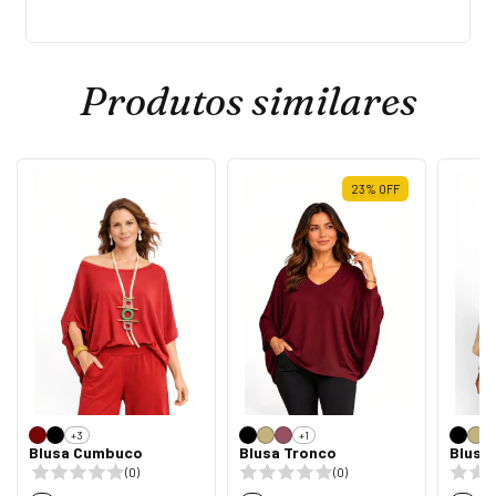
Produtos similares
23
%
OFF
+3
+1
Blusa Cumbuco
Blusa Tronco
Blusa
(0)
(0)