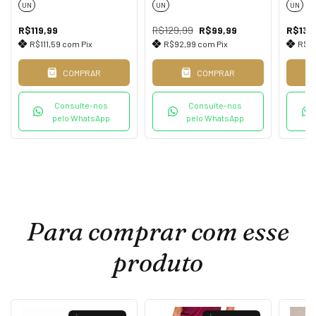
UN
UN
UN
R$119,99
R$129,99
R$99,99
R$139
R$111,59
com
Pix
R$92,99
com
Pix
R$13
COMPRAR
COMPRAR
Consulte-nos
Consulte-nos
pelo WhatsApp
pelo WhatsApp
Para comprar com esse
produto