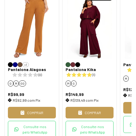
Panta
+1
Pantalona Alagoas
Pantalona Kika
(0)
(1)
M
G
M
GG
M
G
R$129
R$99,99
R$149,99
R$1
R$92,99
com
Pix
R$139,49
com
Pix
COMPRAR
COMPRAR
Consulte-nos
Consulte-nos
pelo WhatsApp
pelo WhatsApp