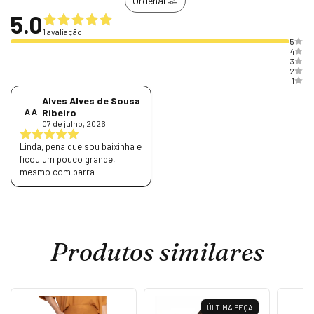
Ordenar
5.0
1 avaliação
5
4
3
2
1
Alves Alves de Sousa
A A
Ribeiro
07 de julho, 2026
Linda, pena que sou baixinha e
ficou um pouco grande,
mesmo com barra
Produtos similares
ÚLTIMA PEÇA