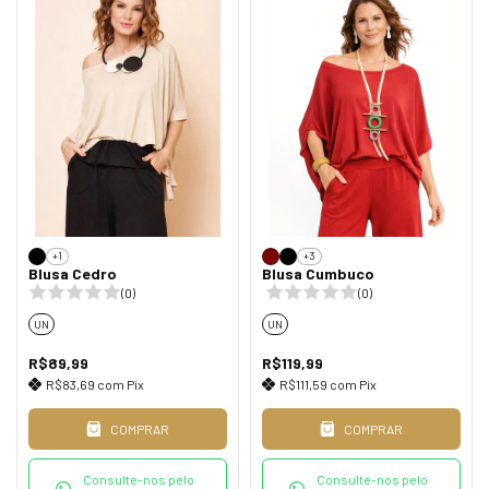
+1
+3
Blusa Cedro
Blusa Cumbuco
(0)
(0)
UN
UN
R$89,99
R$119,99
R$83,69
com
Pix
R$111,59
com
Pix
COMPRAR
COMPRAR
Consulte-nos pelo
Consulte-nos pelo