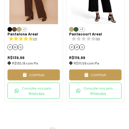
+1
+3
Pantalona Areal
Pantacourt Areal
(2)
(0)
P
M
G
P
M
G
R$139,99
R$119,99
R$130,19
com
Pix
R$111,59
com
Pix
COMPRAR
COMPRAR
Consulte-nos pelo
Consulte-nos pelo
WhatsApp
WhatsApp