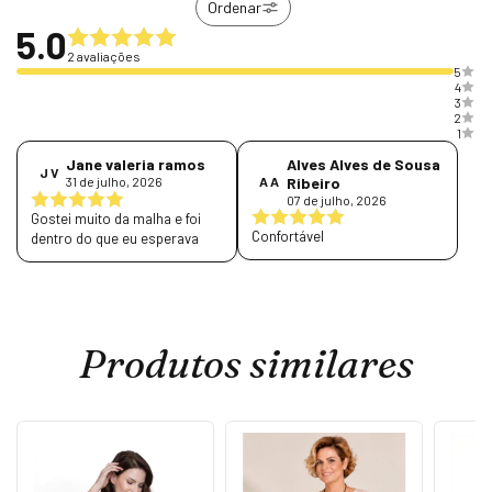
Ordenar
5.0
2 avaliações
5
4
3
2
1
Alves Alves de Sousa
Jane valeria ramos
J V
A A
Ribeiro
31 de julho, 2026
07 de julho, 2026
Gostei muito da malha e foi
Confortável
dentro do que eu esperava
Produtos similares