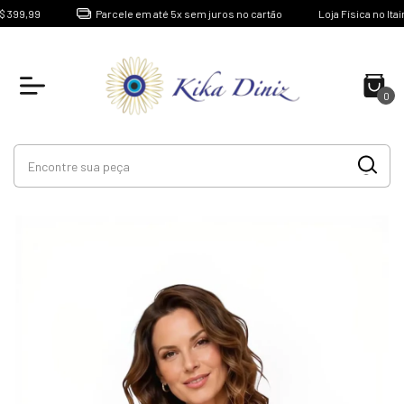
9
Parcele em até 5x sem juros no cartão
Loja Física no Itaim Bibi 
0