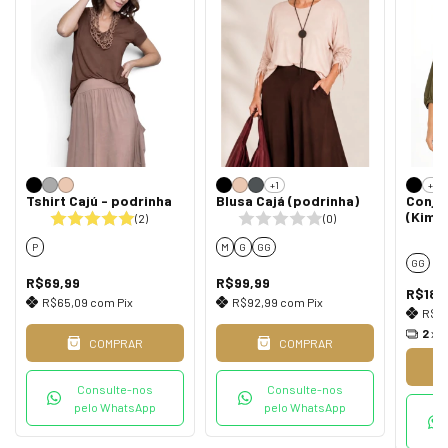
+1
+2
Tshirt Cajú - podrinha
Blusa Cajá (podrinha)
Conjun
(Kimo
(2)
(0)
P
M
G
GG
GG
R$69,99
R$99,99
R$189
R$65,09
com
Pix
R$92,99
com
Pix
R$17
2
x 
COMPRAR
COMPRAR
Consulte-nos
Consulte-nos
pelo WhatsApp
pelo WhatsApp