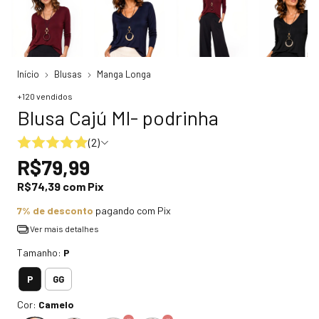
Início
Blusas
Manga Longa
+120 vendidos
Blusa Cajú Ml- podrinha
(2)
R$79,99
R$74,39
com
Pix
7% de desconto
pagando com Pix
Ver mais detalhes
Tamanho:
P
P
GG
Cor:
Camelo