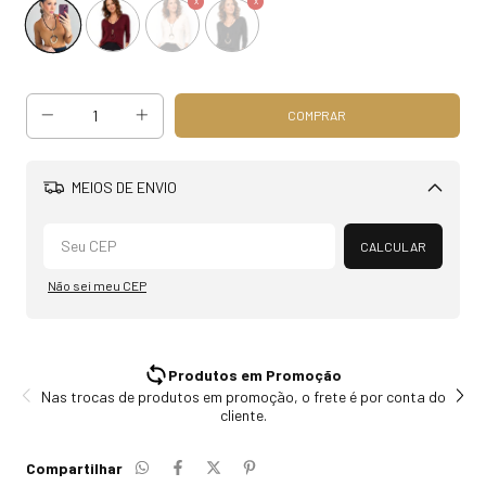
MEIOS DE ENVIO
Alterar CEP
CALCULAR
Não sei meu CEP
Produtos em Promoção
Nas trocas de produtos em promoção, o frete é por conta do
Acr
cliente.
Compartilhar