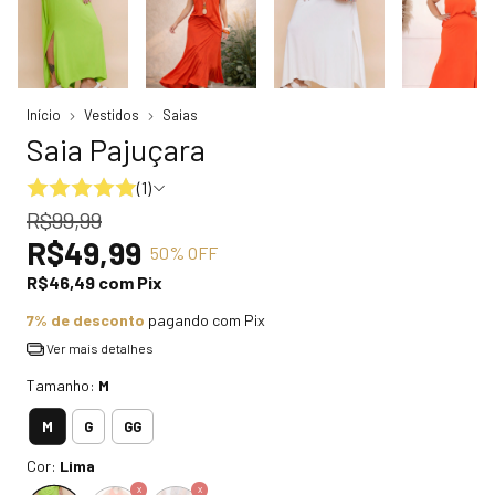
Início
Vestidos
Saias
Saia Pajuçara
(1)
R$99,99
R$49,99
50
% OFF
R$46,49
com
Pix
7% de desconto
pagando com Pix
Ver mais detalhes
Tamanho:
M
M
G
GG
Cor:
Lima