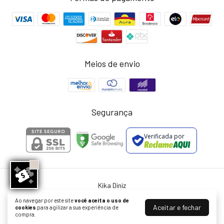
Meios de envio
Segurança
Verificada por
Kika Diniz
©2026. Kika Diniz - 13055913000157. Todos os direitos reservados.
Ao navegar por este site
você aceita o uso de
Aceitar e fechar
cookies
para agilizar a sua experiência de
compra.