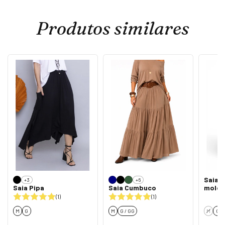
Produtos similares
Saia 
+3
+6
Saia Pipa
Saia Cumbuco
molet
(1)
(1)
M
G
M
G / GG
M
G