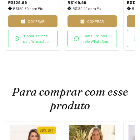
R$129,99
R$149,99
R$139
R$120,89
com
Pix
R$139,49
com
Pix
R$13
COMPRAR
COMPRAR
Consulte-nos
Consulte-nos
pelo WhatsApp
pelo WhatsApp
Para comprar com esse
produto
38
%
OFF