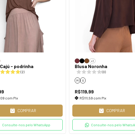
+1
 Cajú - podrinha
Blusa Noronha
(2)
(0)
M
G
99
R$119,99
,09
com
Pix
R$111,59
com
Pix
COMPRAR
COMPRAR
Consulte-nos pelo WhatsApp
Consulte-nos pelo Whats