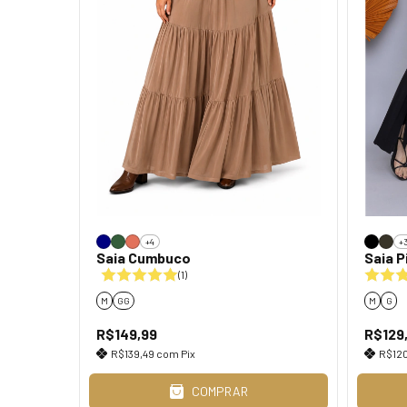
+4
+
Saia Cumbuco
Saia P
(1)
M
GG
M
G
R$149,99
R$129
R$139,49
com
Pix
R$12
COMPRAR