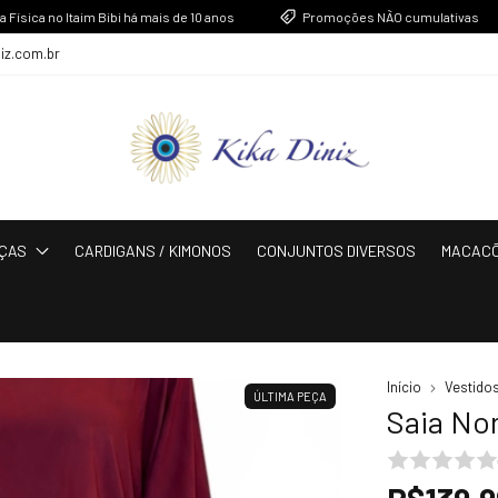
no Itaim Bibi há mais de 10 anos
Promoções NÃO cumulativas
niz.com.br
ÇAS
CARDIGANS / KIMONOS
CONJUNTOS DIVERSOS
MACAC
Início
Vestido
ÚLTIMA PEÇA
Saia No