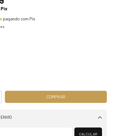
9
Pix
o
pagando com Pix
hes
 ENVIO
Alterar CEP
CALCULAR