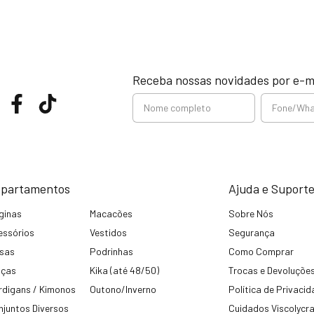
Receba nossas novidades por e-m
partamentos
Ajuda e Suport
ginas
Macacões
Sobre Nós
essórios
Vestidos
Segurança
usas
Podrinhas
Como Comprar
lças
Kika (até 48/50)
Trocas e Devoluçõe
rdigans / Kimonos
Outono/Inverno
Política de Privaci
njuntos Diversos
Cuidados Viscolycr