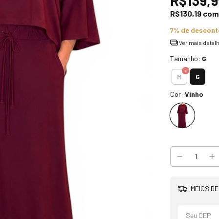
R$139,9
R$130,19
com
7% de descont
Ver mais detal
Tamanho:
G
G
M
Cor:
Vinho
MEIOS DE