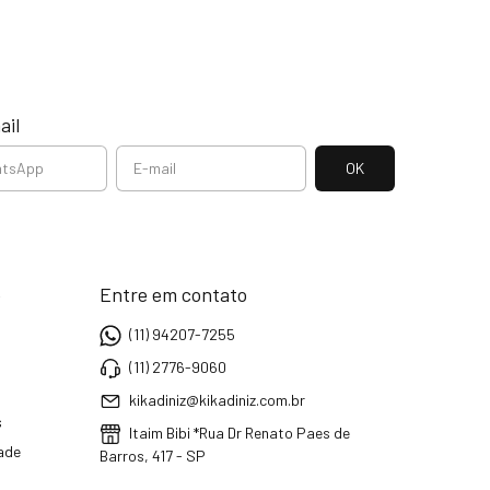
ail
e
Entre em contato
(11) 94207-7255
(11) 2776-9060
kikadiniz@kikadiniz.com.br
s
Itaim Bibi *Rua Dr Renato Paes de
dade
Barros, 417 - SP
a