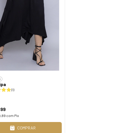
3
ipa
(1)
,99
0,89
com
Pix
COMPRAR