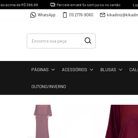
a de R$ 399,99
Parcele em até 5x sem juros no cartão
Loja Física 
WhatsApp
(11) 2776-9060
kikadiniz@kikadi
PÁGINAS
ACESSÓRIOS
BLUSAS
CAL
OUTONO/INVERNO