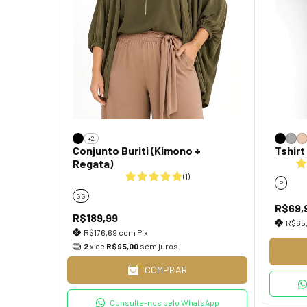
+2
Conjunto Buriti (Kimono +
Tshirt
Regata)
(1)
P
GG
R$69,
R$189,99
R$65
R$176,69
com
Pix
2
x de
R$95,00
sem juros
COMPRAR
Consulte-nos pelo WhatsApp