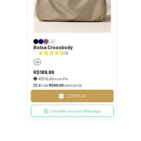
+3
Bolsa Crossbody
(1)
UN
R$189,99
R$176,69
com
Pix
2
x de
R$95,00
sem juros
COMPRAR
Consulte-nos pelo WhatsApp