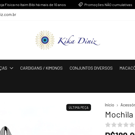
sica no Itaim Bibi há mais de 10 anos
Promoções NÃO cumulativas
niz.com.br
ÇAS
CARDIGANS / KIMONOS
CONJUNTOS DIVERSOS
MACAC
Início
Acessór
ÚLTIMA PEÇA
Mochila 