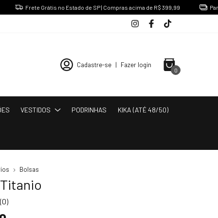
Frete Grátis no Estado de SP | Compras acima de R$ 399,99
Parcele 
Cadastre-se
|
Fazer login
0
ÕES
VESTIDOS
PODRINHAS
KIKA (ATÉ 48/50)
ios
Bolsas
Titanio
(0)