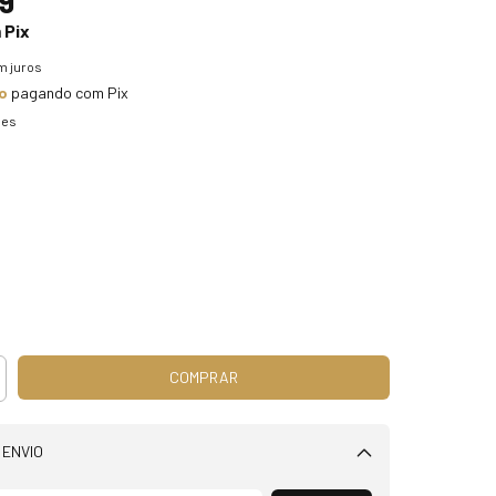
9
m
Pix
m juros
o
pagando com Pix
hes
 ENVIO
Alterar CEP