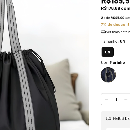
R$189,9
R$176,69
co
2
x de
R$95,00
se
7% de descont
Ver mais detal
Tamanho:
UN
UN
Cor:
Marinho
MEIOS DE