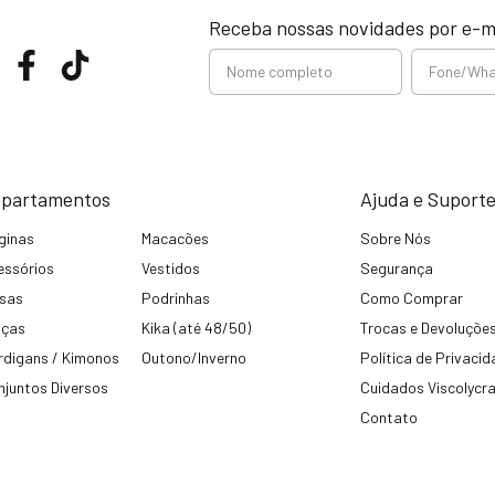
Receba nossas novidades por e-m
partamentos
Ajuda e Suport
ginas
Macacões
Sobre Nós
essórios
Vestidos
Segurança
usas
Podrinhas
Como Comprar
lças
Kika (até 48/50)
Trocas e Devoluçõe
rdigans / Kimonos
Outono/Inverno
Política de Privaci
njuntos Diversos
Cuidados Viscolycr
Contato