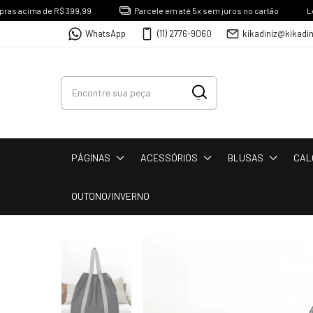
 acima de R$ 399,99
Parcele em até 5x sem juros no cartão
Loja Fí
WhatsApp
(11) 2776-9060
kikadiniz@kikadi
PÁGINAS
ACESSÓRIOS
BLUSAS
CAL
OUTONO/INVERNO