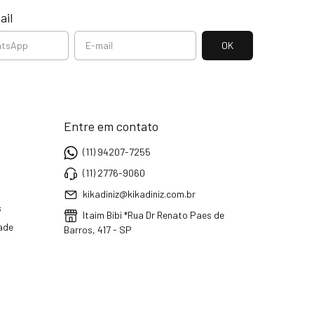
ail
e
Entre em contato
(11) 94207-7255
(11) 2776-9060
kikadiniz@kikadiniz.com.br
s
Itaim Bibi *Rua Dr Renato Paes de
dade
Barros, 417 - SP
a