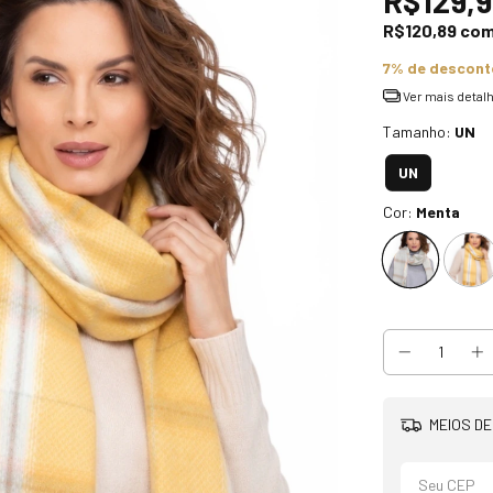
R$129,9
R$120,89
co
7% de descont
Ver mais detal
Tamanho:
UN
UN
Cor:
Menta
MEIOS DE