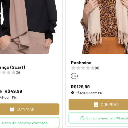
Pashmina
enço (Scarf)
(0)
(0)
UN
R$129,99
99
R$49,99
R$120,89
com
Pix
,49
com
Pix
COMPRAR
COMPRAR
Consulte-nos pelo Whats
Consulte-nos pelo WhatsApp