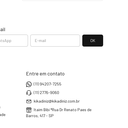
ail
e
Entre em contato
(11) 94207-7255
(11) 2776-9060
kikadiniz@kikadiniz.com.br
s
Itaim Bibi *Rua Dr Renato Paes de
dade
Barros, 417 - SP
a