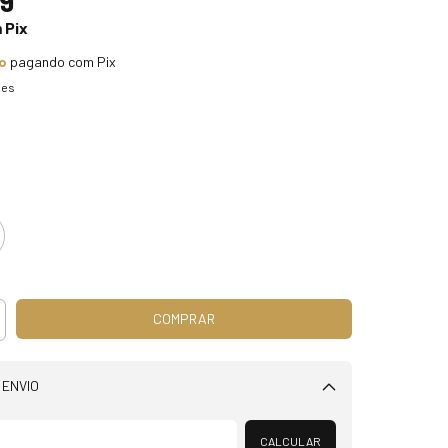
9
m
Pix
o
pagando com Pix
hes
 ENVIO
Alterar CEP
CALCULAR