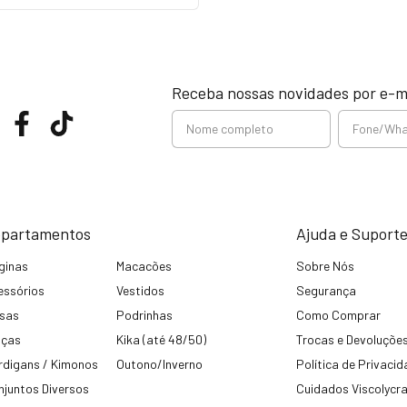
Receba nossas novidades por e-m
partamentos
Ajuda e Suport
ginas
Macacões
Sobre Nós
essórios
Vestidos
Segurança
usas
Podrinhas
Como Comprar
lças
Kika (até 48/50)
Trocas e Devoluçõe
rdigans / Kimonos
Outono/Inverno
Política de Privaci
njuntos Diversos
Cuidados Viscolycr