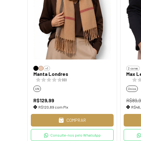
+1
2 cores
Manta Londres
Max L
(0)
UN
Único
R$129,99
R$89,
R$120,89
com
Pix
R$46
COMPRAR
Consulte-nos pelo WhatsApp