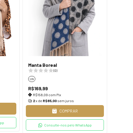
Manta Boreal
(0)
UN
R$169,99
R$158,09
com
Pix
2
x de
R$85,00
sem juros
COMPRAR
App
Consulte-nos pelo WhatsApp