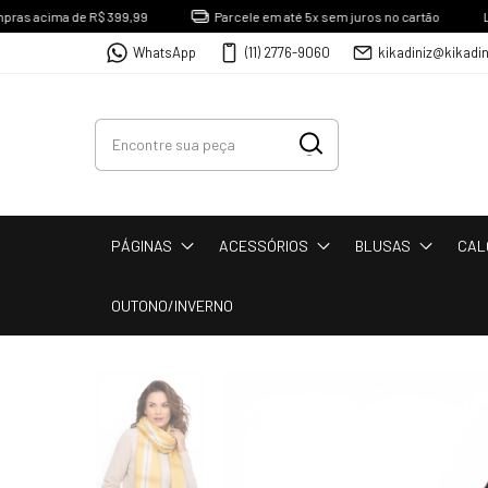
 acima de R$ 399,99
Parcele em até 5x sem juros no cartão
Loja Fí
WhatsApp
(11) 2776-9060
kikadiniz@kikadi
PÁGINAS
ACESSÓRIOS
BLUSAS
CAL
OUTONO/INVERNO