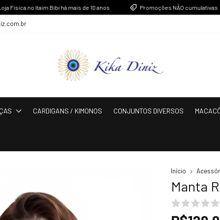
sica no Itaim Bibi há mais de 10 anos
Promoções NÃO cumulativas
niz.com.br
ÇAS
CARDIGANS / KIMONOS
CONJUNTOS DIVERSOS
MACAC
Início
Acessór
Manta 