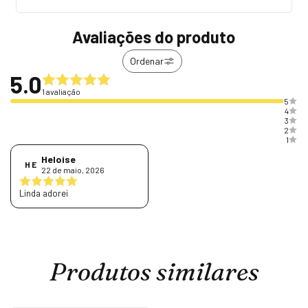
Avaliações do produto
Ordenar
5.0
1 avaliação
5
4
3
2
1
Heloise
H E
22 de maio, 2026
Linda adorei
Produtos similares