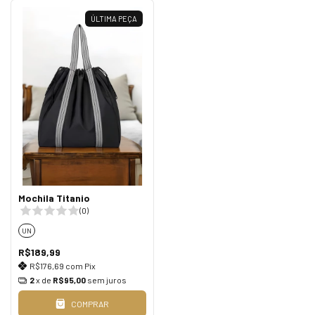
ÚLTIMA PEÇA
Mochila Titanio
(0)
UN
R$189,99
R$176,69
com
Pix
2
x de
R$95,00
sem juros
COMPRAR